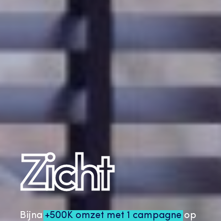
Zicht
en
Bijna
+500K omzet met 1 campagne
op