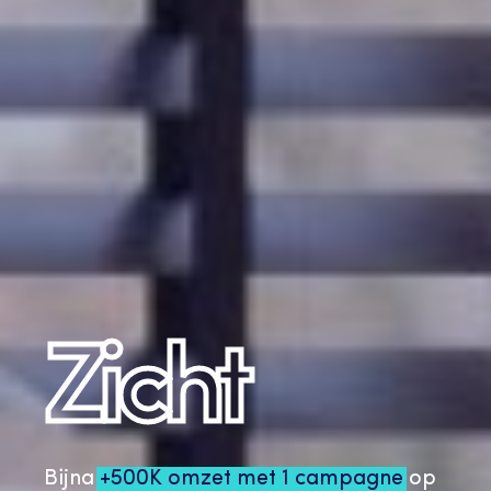
Zicht
en
Bijna
+500K omzet met 1 campagne
op