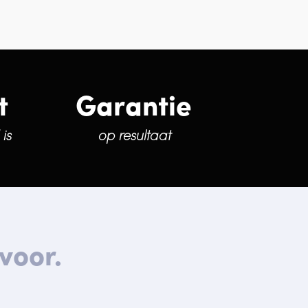
t
Garantie
is
op resultaat
voor.